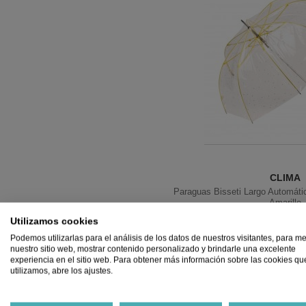
CLIMA
Paraguas Bisseti Largo Automátic
Amarillo
19,90 €
17,
Utilizamos cookies
Podemos utilizarlas para el análisis de los datos de nuestros visitantes, para me
Añadir
nuestro sitio web, mostrar contenido personalizado y brindarle una excelente
experiencia en el sitio web. Para obtener más información sobre las cookies qu
utilizamos, abre los ajustes.
%