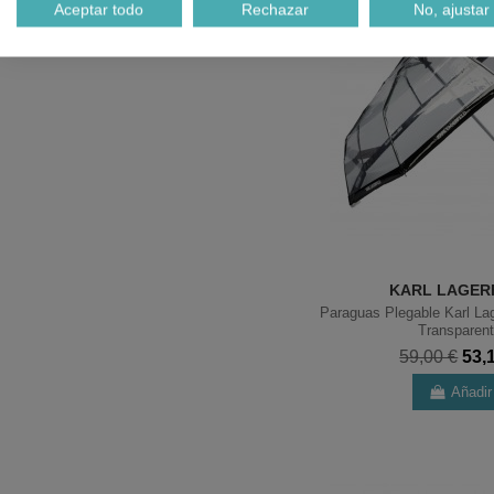
Aceptar todo
Rechazar
No, ajustar
KARL LAGER
Paraguas Plegable Karl Lag
Transparen
59,00 €
53,
Añadir