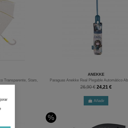
ANEKKE
o Transparente, Stars,
Paraguas Anekke Real Plegable Automático Abr
26,90 €
24,21 €
91 €
jorar
Añadir
e
%