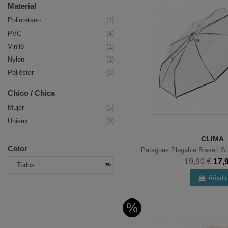
Material
Poliuretano
(1)
PVC
(4)
Vinilo
(1)
Nylon
(1)
Poliéster
(3)
Chico / Chica
Mujer
(5)
Unisex
(3)
CLIMA
Color
Paraguas Plegable Bisseti St
19,90 €
17,
Añadir
%