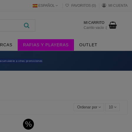
ESPAÑOL
FAVORITOS (
0
)
MI CUENTA
MI CARRITO
Carrito vacío :(
RCAS
RAFIAS Y PLAYERAS
OUTLET
 acumulable a otras promociones
Ordenar por
10
%