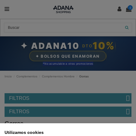
0
10%
✦ ADANA10
DTO
✦ BOLSOS QUE ENAMORAN
*N
o acumulable a otras promociones
Inicio
Complementos
Complementos Hombre
Gorras
FILTROS
FILTROS
Gorras
Utilizamos cookies