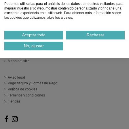
No hay productos.
Podemos utilizarlas para el análisis de los datos de nuestros visitantes, para
mejorar nuestro sitio web, mostrar contenido personalizado y brindarle una
excelente experiencia en el sitio web. Para obtener más información sobre
las cookies que utilizamos, abre los ajustes.
INFORMACIÓN
Aceptar todo
Rechazar
Ofertas
Sobre nosotros
No, ajustar
Envío
Contacte con nosotros
Mapa del sitio
ATENCIÓN AL CLIENTE
Aviso legal
Pago seguro y Formas de Pago
Política de cookies
Términos y condiciones
Tiendas
Follow us