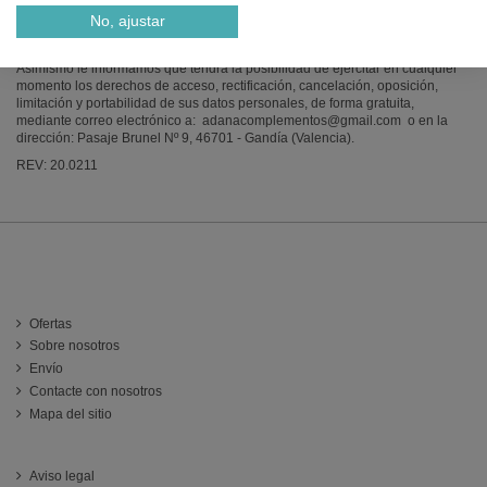
sus datos personales quedarán incorporados y serán tratados en los
No, ajustar
ficheros de Adana Básico, SL, con el fin de poderle prestar y ofrecer nuestros
servicios e informarle de las mejoras del sitio Web.
Asimismo le informamos que tendrá la posibilidad de ejercitar en cualquier
momento los derechos de acceso, rectificación, cancelación, oposición,
limitación y portabilidad de sus datos personales, de forma gratuita,
mediante correo electrónico a:
adanacomplementos@gmail.com
o en la
dirección: Pasaje Brunel Nº 9, 46701 - Gandía (Valencia).
REV: 20.0211
INFORMACIÓN
Ofertas
Sobre nosotros
Envío
Contacte con nosotros
Mapa del sitio
ATENCIÓN AL CLIENTE
Aviso legal