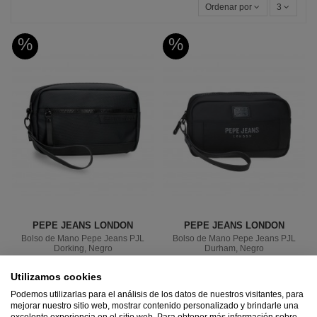
Ordenar por
3
%
%
PEPE JEANS LONDON
PEPE JEANS LONDON
Bolso de Mano Pepe Jeans PJL
Bolso de Mano Pepe Jeans PJL
Dorking, Negro
Durham, Negro
29,90 €
25,42 €
29,90 €
25,42 €
Utilizamos cookies
Añadir
Añadir
Podemos utilizarlas para el análisis de los datos de nuestros visitantes, para
mejorar nuestro sitio web, mostrar contenido personalizado y brindarle una