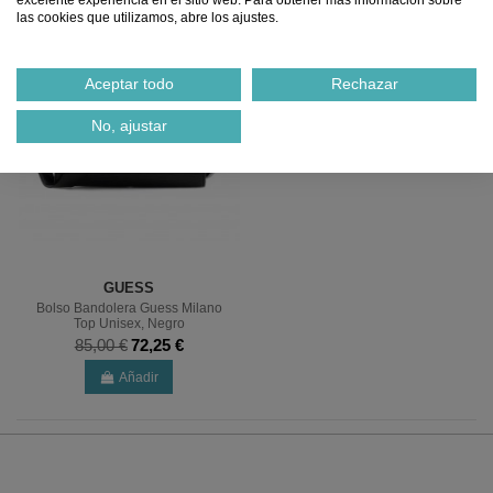
%
excelente experiencia en el sitio web. Para obtener más información sobre
las cookies que utilizamos, abre los ajustes.
Aceptar todo
Rechazar
No, ajustar
GUESS
Bolso Bandolera Guess Milano
Top Unisex, Negro
85,00 €
72,25 €
Añadir