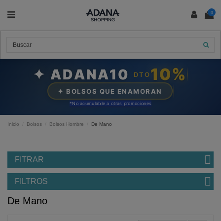
0
10%
✦ ADANA10
DTO
✦ BOLSOS QUE ENAMORAN
*N
o acumulable a otras promociones
Inicio
Bolsos
Bolsos Hombre
De Mano
FITRAR
FILTROS
De Mano