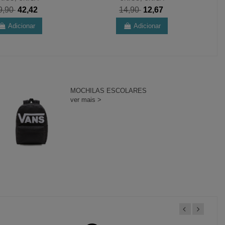
9,90
42,42
14,90
12,67
Adicionar
Adicionar
MOCHILAS ESCOLARES
ver mais >