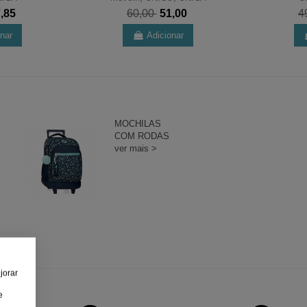
7,85
60,00
51,00
4
onar
Adicionar
MOCHILAS
COM RODAS
ver mais >
jorar
e