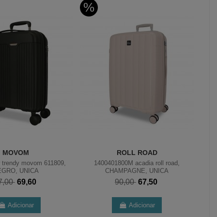
%
%
MOVOM
ROLL ROAD
 trendy movom 611809,
1400401800M acadia roll road,
EGRO, UNICA
CHAMPAGNE, UNICA
7,00
69,60
90,00
67,50
Adicionar
Adicionar