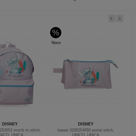
%
%
Novo
Nov
DISNEY
DISNEY
252651 mochi m stitch,
hawaii 3200254050 portat stitch,
haw
NICO, UNICA
UNICO, UNICA