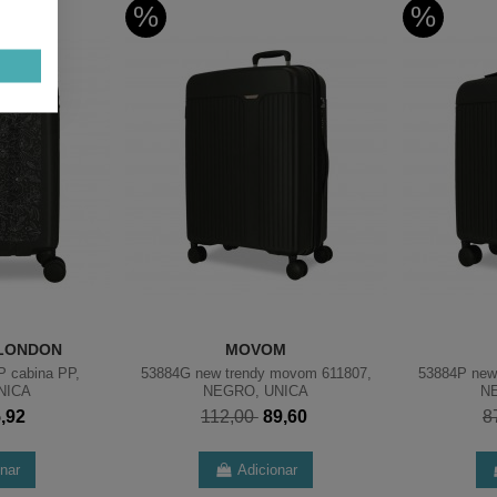
%
%
 LONDON
MOVOM
P cabina PP,
53884G new trendy movom 611807,
53884P new
NICA
NEGRO, UNICA
N
5,92
112,00
89,60
8
onar
Adicionar