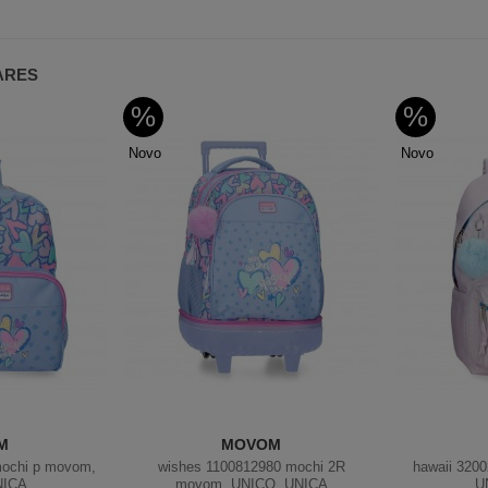
ARES
%
%
Novo
Novo
M
MOVOM
mochi p movom,
wishes 1100812980 mochi 2R
hawaii 3200
NICA
movom, UNICO, UNICA
U