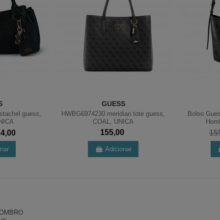
S
GUESS
tachel guess,
HWBG6974230 meridian tote guess,
Bolso Gues
NICA
COAL, UNICA
Homb
155,00
24,00
15
onar
Adicionar
 OMBRO