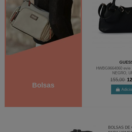
DON ALGODON
GUES
BEIG,
Bolso Bandolera Don Algodón Délia
HWBG9664060 evie s
de PU con Solapa, Beig
NEGRO, U
46,90
39,87
155,00
1
Bolsas
Adicionar
Adici
BOLSAS DE