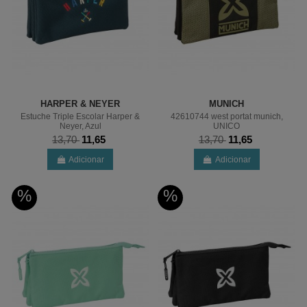
HARPER & NEYER
MUNICH
Estuche Triple Escolar Harper &
42610744 west portat munich,
Neyer, Azul
UNICO
13,70
11,65
13,70
11,65
Adicionar
Adicionar
%
%