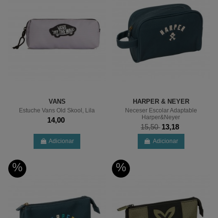
VANS
HARPER & NEYER
Estuche Vans Old Skool, Lila
Neceser Escolar Adaptable
Harper&Neyer
14,00
15,50
13,18
Adicionar
Adicionar
%
%