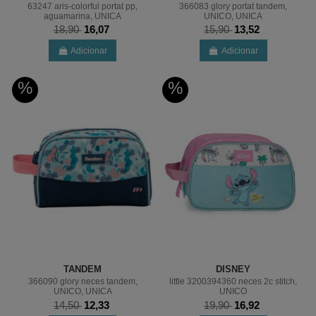
63247 aris-colorful portat pp,
366083 glory portat tandem,
aguamarina, UNICA
UNICO, UNICA
18,90
16,07
15,90
13,52
Adicionar
Adicionar
%
%
TANDEM
DISNEY
366090 glory neces tandem,
little 3200394360 neces 2c stitch,
UNICO, UNICA
UNICO
14,50
12,33
19,90
16,92