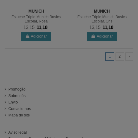
MUNICH
MUNICH
Estuche Triple Munich Basics
Estuche Triple Munich Basics
Escolar, Rosa
Escolar, Gris
13,15
11,18
13,15
11,18
Adicionar
Adicionar
1
2
Información
Promoção
Sobre nós
Envio
Contacte-nos
Mapa do site
ATENCIÓN AL CLIENTE
Aviso legal