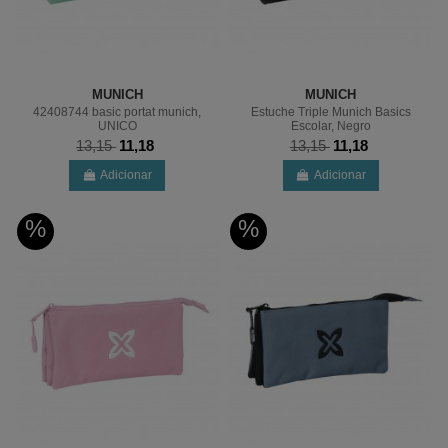
MUNICH
MUNICH
42408744 basic portat munich,
Estuche Triple Munich Basics
UNICO
Escolar, Negro
13,15
11,18
13,15
11,18
Adicionar
Adicionar
%
%