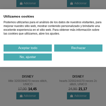
Adicionar
Adicionar
%
%
Utilizamos cookies
Podemos utilizarlas para el análisis de los datos de nuestros visitantes, para
mejorar nuestro sitio web, mostrar contenido personalizado y brindarle una
excelente experiencia en el sitio web. Para obtener más información sobre
las cookies que utilizamos, abre los ajustes.
Aceptar todo
Rechazar
No, ajustar
DISNEY
DISNEY
little 3200394070 neces stitch,
hearts 3200244370 neces 2c
UNICO
stitch, UNICO
17,00
14,45
24,90
21,17
Adicionar
Adicionar