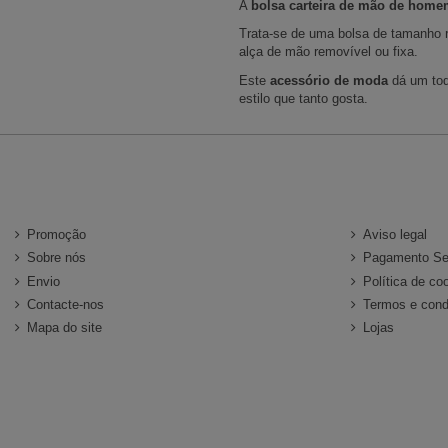
A
bolsa carteira de mão de hom
Trata-se de uma bolsa de tamanho 
alça de mão removível ou fixa.
Este
acessório de moda
dá um toq
estilo que tanto gosta.
Información
ATENCIÓN A
Promoção
Aviso legal
Sobre nós
Pagamento Se
Envio
Política de co
Contacte-nos
Termos e cond
Mapa do site
Lojas