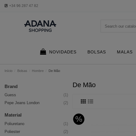
+34 96 287 47 82
NOVIDADES
BOLSAS
MALAS
Início
Bolsas
Hombre
De Mão
De Mão
Brand
Guess
(1)
Pepe Jeans London
(2)
Material
%
Poliuretano
(1)
Poliester
(2)