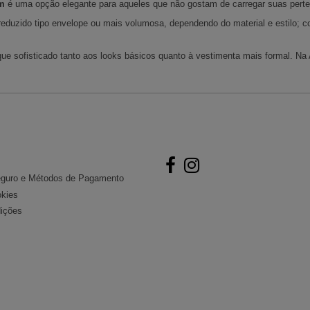
em
é uma opção elegante para aqueles que não gostam de carregar suas perte
reduzido tipo envelope ou mais volumosa, dependendo do material e estilo;
ue sofisticado tanto aos looks básicos quanto à vestimenta mais formal. Na 
L CLIENTE
Follow us
guro e Métodos de Pagamento
okies
ições