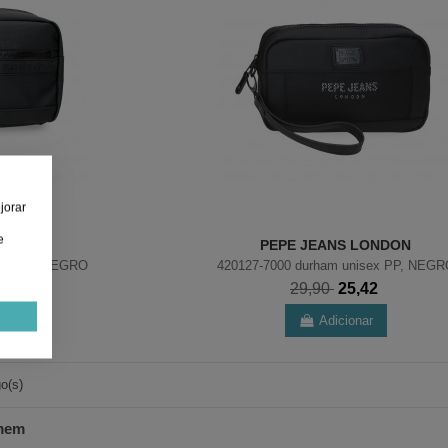
jorar
e
LONDON
PEPE JEANS LONDON
isex PP, NEGRO
420127-7000 durham unisex PP, NEG
42
29,90
25,42
ar
Adicionar
o(s)
omem