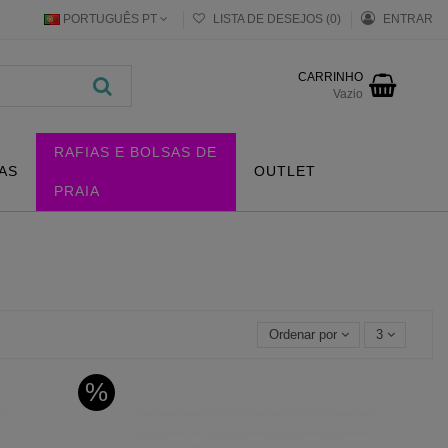
PORTUGUÊS PT
LISTA DE DESEJOS (
0
)
ENTRAR
CARRINHO
Vazio
RAFIAS E BOLSAS DE
AS
OUTLET
PRAIA
Ordenar por
3
%