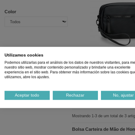
Color
Utilizamos cookies
Podemos utilizarlas para el análisis de los datos de nuestros visitantes, para me
nuestro sitio web, mostrar contenido personalizado y brindarle una excelente
experiencia en el sitio web. Para obtener más información sobre las cookies qu
PEPE JEANS 
utilizamos, abre los ajustes.
420138-7000 dorking un
29,90
25,
Aceptar todo
Rechazar
No, ajustar
Adicion
Mostrando 1-3 de um total de 3 artig
Bolsa Carteira de Mão de H