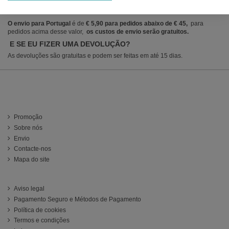
Os custos de envio são de
€ 4,90
para pedidos abaixo de
€ 45;
para
pedidos acima desse valor,
os custos de envio serão gratuitos.
O envio para Portugal
é de
€ 5,90 para pedidos abaixo de € 45,
para
pedidos acima desse valor,
os custos de envio serão gratuitos.
E SE EU FIZER UMA DEVOLUÇÃO?
As devoluções são gratuitas e podem ser feitas em até 15 dias.
Información
Promoção
Sobre nós
Envio
Contacte-nos
Mapa do site
ATENCIÓN AL CLIENTE
Aviso legal
Pagamento Seguro e Métodos de Pagamento
Política de cookies
Termos e condições