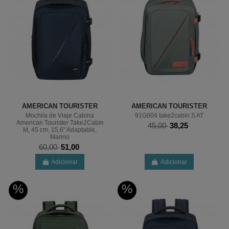
AMERICAN TOURISTER
AMERICAN TOURISTER
Mochila de Viaje Cabina
91G004 take2cabin S AT
American Tourister Take2Cabin
45,00
38,25
M, 45 cm, 15,6" Adaptable,
Marino
60,00
51,00
Adicionar
Adicionar
%
%