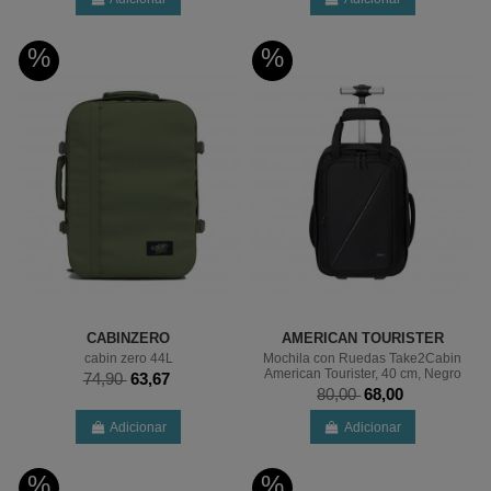
%
%
CABINZERO
AMERICAN TOURISTER
cabin zero 44L
Mochila con Ruedas Take2Cabin
American Tourister, 40 cm, Negro
74,90
63,67
80,00
68,00
Adicionar
Adicionar
%
%