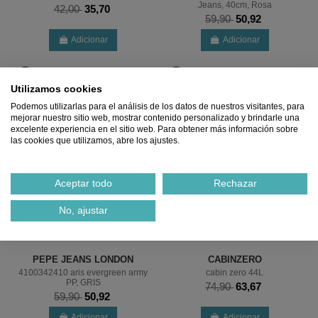
Jeans, 40cm, Rosa
42,00
35,70
59,90
50,92
Adicionar
Adicionar
%
%
Utilizamos cookies
Podemos utilizarlas para el análisis de los datos de nuestros visitantes, para
mejorar nuestro sitio web, mostrar contenido personalizado y brindarle una
excelente experiencia en el sitio web. Para obtener más información sobre
las cookies que utilizamos, abre los ajustes.
Aceptar todo
Rechazar
No, ajustar
PEPE JEANS LONDON
CABINZERO
4100342410 aris evergreen army
cabin zero 44L
PP, GRIS
74,90
63,67
59,90
50,92
Adicionar
Adicionar