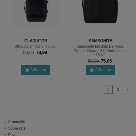
GLADIATOR
SAMSONITE
3958 polar mochi R gladi
Samsonite Mochila De Viaje,
Portátil, Guardit 3.0 Underseater
83,50
70,98
15.6´´
89,00
75,65
Adicionar
Adicionar
1
2
Información
Promoção
Sobre nós
Envio