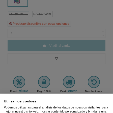
67x44x24cm.
55x40x19cm.
Producto disponible con otras opciones
Añadir al carrito
Precio
MÍNIMO
Pago 100%
Envio
GRATIS
Devoluciones
Garantizado
SEGURO
desde 45€
GRATIS
Utilizamos cookies
Ref.
611355-U
Podemos utilizarlas para el análisis de los datos de nuestros visitantes, para
mejorar nuestro sitio web, mostrar contenido personalizado y brindarle una