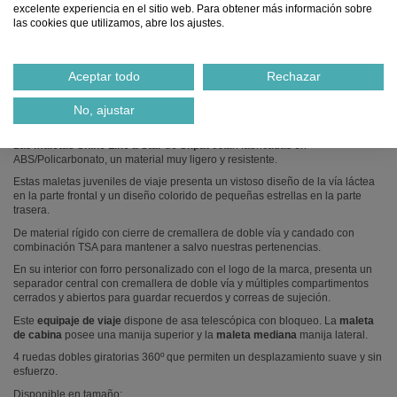
excelente experiencia en el sitio web. Para obtener más información sobre
las cookies que utilizamos, abre los ajustes.
Notificarme cuando esté disponible
Aceptar todo
Rechazar
Descripción
No, ajustar
MALETA DE CABINA Y MEDIANA SHINE LIKE A STAR
Las
maletas Shine Like a Star
de
Skpat
están fabricadas en
ABS/Policarbonato, un material muy ligero y resistente.
Estas maletas juveniles de viaje presenta un vistoso diseño de la vía láctea
en la parte frontal y un diseño colorido de pequeñas estrellas en la parte
trasera.
De material rígido con cierre de cremallera de doble vía y candado con
combinación TSA para mantener a salvo nuestras pertenencias.
En su interior con forro personalizado con el logo de la marca, presenta un
separador central con cremallera de doble vía y múltiples compartimentos
cerrados y abiertos para guardar recuerdos y correas de sujeción.
Este
equipaje de viaje
dispone de asa telescópica con bloqueo. La
maleta
de cabina
posee una manija superior y la
maleta mediana
manija lateral.
4 ruedas dobles giratorias 360º que permiten un desplazamiento suave y sin
esfuerzo.
Disponible en tamaño: