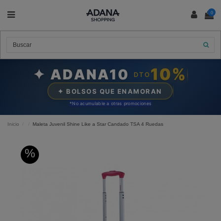
0
10%
✦ ADANA10
DTO
✦ BOLSOS QUE ENAMORAN
*N
o acumulable a otras promociones
Inicio
Maleta Juvenil Shine Like a Star Candado TSA 4 Ruedas
%