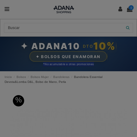
0
10%
✦ ADANA10
DTO
✦ BOLSOS QUE ENAMORAN
*N
o acumulable a otras promociones
Inicio
Bolsos
Bolsos Mujer
Bandoleras
Bandolera Essential
Devota&Lomba D&L, Bolso de Mano, Perla
%