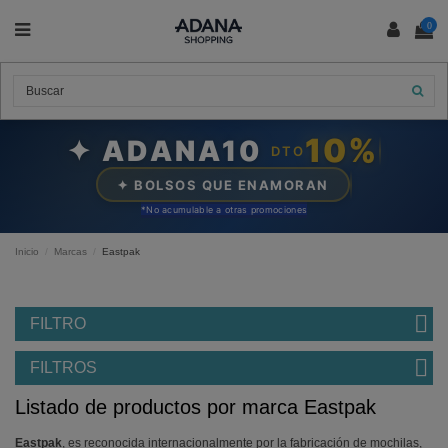
0
10%
✦ ADANA10
DTO
✦ BOLSOS QUE ENAMORAN
*N
o acumulable a otras promociones
Inicio
Marcas
Eastpak
FILTRO
FILTROS
Listado de productos por marca Eastpak
Eastpak
, es reconocida internacionalmente por la fabricación de mochilas,