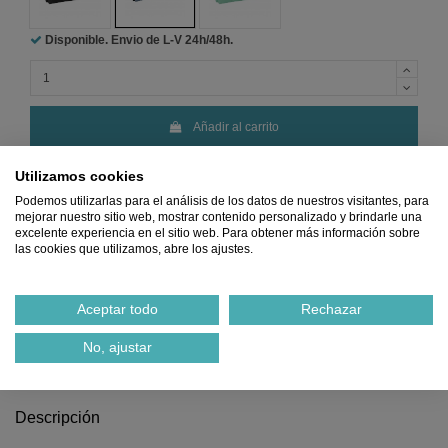
Disponible. Envio de L-V
24h/48h.
Añadir al carrito
Utilizamos cookies
Podemos utilizarlas para el análisis de los datos de nuestros visitantes, para
mejorar nuestro sitio web, mostrar contenido personalizado y brindarle una
excelente experiencia en el sitio web. Para obtener más información sobre
las cookies que utilizamos, abre los ajustes.
Aceptar todo
Rechazar
Precio
MÍNIMO
Pago 100%
Envio
GRATIS
Devoluciones
Garantizado
SEGURO
desde 45€
GRATIS
No, ajustar
Ref.
2001062400003
Descripción