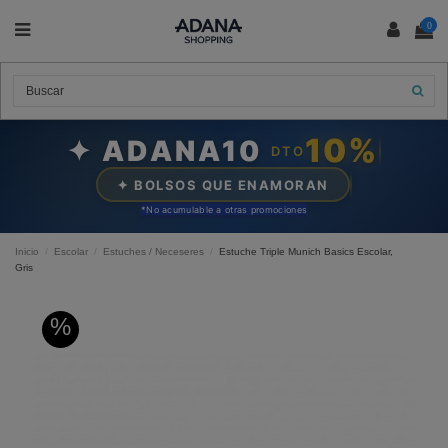
0
10%
✦ ADANA10
DTO
✦ BOLSOS QUE ENAMORAN
*N
o acumulable a otras promociones
Inicio
Escolar
Estuches / Neceseres
Estuche Triple Munich Basics Escolar,
Gris
%