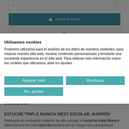
Añadir al carrito
Utilizamos cookies
Podemos utilizarlas para el análisis de los datos de nuestros visitantes, para
mejorar nuestro sitio web, mostrar contenido personalizado y brindarle una
excelente experiencia en el sitio web. Para obtener más información sobre
las cookies que utilizamos, abre los ajustes.
Precio
MÍNIMO
Pago 100%
Envio
GRATIS
Devoluciones
Garantizado
SEGURO
desde 45€
GRATIS
Aceptar todo
Rechazar
Ref.
2530103300007
No, ajustar
Descripción
ESTUCHE TRIPLE MUNICH WEST ESCOLAR, MARRÓN
Fabricado en resistente material de alta calidad, el
estuche triple Munich
West Escolar en color
marrón
destaca por su elegancia y durabilidad.