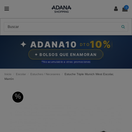
0
10%
✦ ADANA10
DTO
✦ BOLSOS QUE ENAMORAN
*N
o acumulable a otras promociones
Inicio
Escolar
Estuches / Neceseres
Estuche Triple Munich West Escolar,
Marrón
%