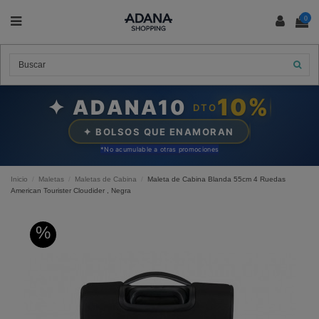
0
10%
✦ ADANA10
DTO
✦ BOLSOS QUE ENAMORAN
*N
o acumulable a otras promociones
Inicio
Maletas
Maletas de Cabina
Maleta de Cabina Blanda 55cm 4 Ruedas
American Tourister Cloudider , Negra
%