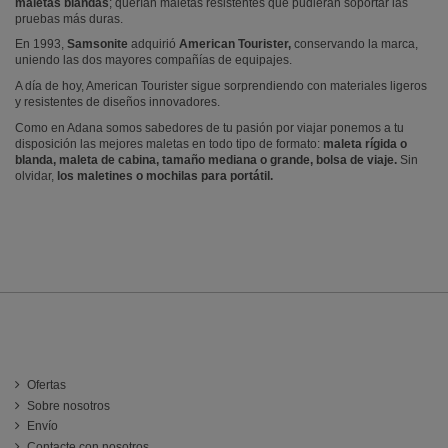
maletas blandas
; querían maletas resistentes que pudieran soportar las
pruebas más duras.
En 1993,
Samsonite
adquirió
American Tourister,
conservando la marca,
uniendo las dos mayores compañías de equipajes.
A día de hoy, American Tourister sigue sorprendiendo con materiales ligeros
y resistentes de diseños innovadores.
Como en Adana somos sabedores de tu pasión por viajar ponemos a tu
disposición las mejores maletas en todo tipo de formato:
maleta rígida o
bl
anda, maleta de cabina, tamaño mediana o grande, bolsa de viaje.
Sin
olvidar,
los maletines o mochilas para portátil.
INFORMACIÓN
Ofertas
Sobre nosotros
Envío
Contacte con nosotros