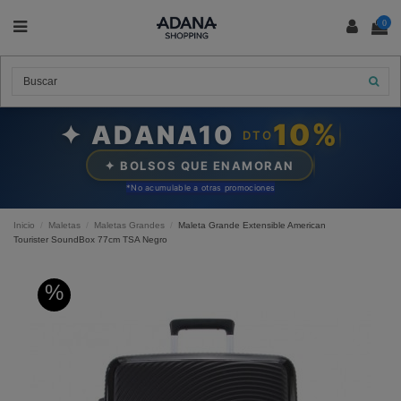
0
10%
✦ ADANA10
DTO
✦ BOLSOS QUE ENAMORAN
*N
o acumulable a otras promociones
Inicio
Maletas
Maletas Grandes
Maleta Grande Extensible American
Tourister SoundBox 77cm TSA Negro
%