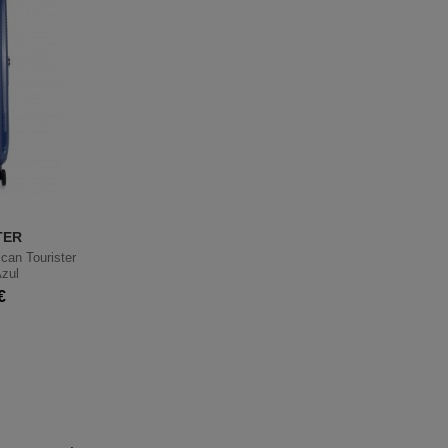
TER
can Tourister
zul
€