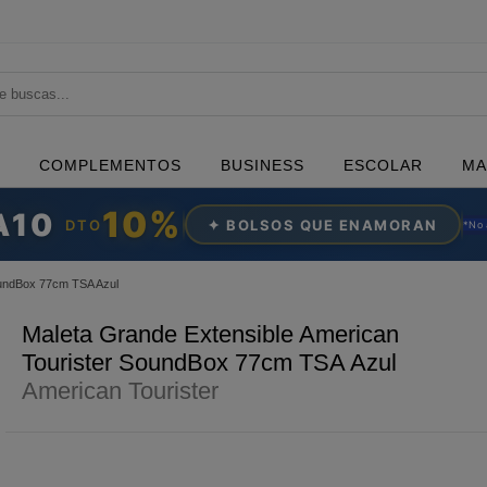
COMPLEMENTOS
BUSINESS
ESCOLAR
MA
10%
A10
DTO
✦ BOLSOS QUE ENAMORAN
*N
o
oundBox 77cm TSA Azul
Maleta Grande Extensible American
Tourister SoundBox 77cm TSA Azul
American Tourister