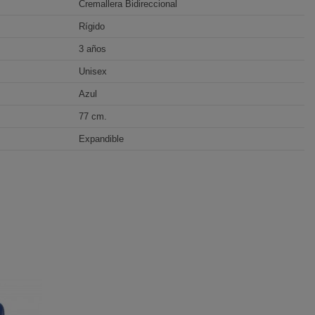
Cremallera Bidireccional
Rígido
3 años
Unisex
Azul
77 cm.
Expandible