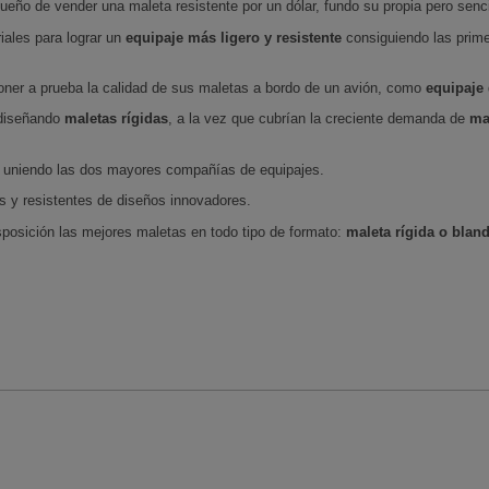
sueño de vender una maleta resistente por un dólar, fundo su propia pero senc
ales para lograr un
equipaje más ligero y resistente
consiguiendo las prim
 poner a prueba la calidad de sus maletas a bordo de un avión, como
equipaje
 diseñando
maletas rígidas
, a la vez que cubrían la creciente demanda de
ma
 uniendo las dos mayores compañías de equipajes.
os y resistentes de diseños innovadores.
osición las mejores maletas en todo tipo de formato:
maleta rígida o bl
and
L CLIENTE
Follow us