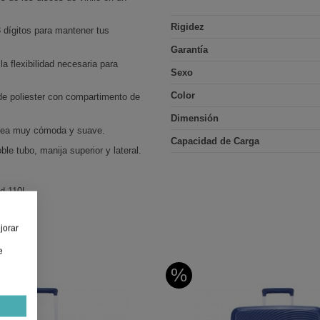
Rigidez
 dígitos para mantener tus
Garantía
a flexibilidad necesaria para
Sexo
Color
de poliester con compartimento de
Dimensión
a sea muy cómoda y suave.
Capacidad de Carga
le tubo, manija superior y lateral.
d 110L.
jorar
e
%