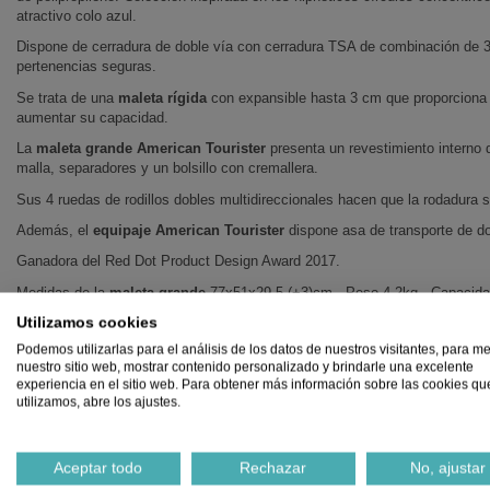
atractivo colo azul.
Dispone de cerradura de doble vía con cerradura TSA de combinación de 3
pertenencias seguras.
Se trata de una
maleta rígida
con expansible hasta 3 cm que proporciona l
aumentar su capacidad.
La
maleta grande American Tourister
presenta un revestimiento interno 
malla, separadores y un bolsillo con cremallera.
Sus 4 ruedas de rodillos dobles multidireccionales hacen que la rodadur
Además, el
equipaje American Tourister
dispone asa de transporte de dob
Ganadora del Red Dot Product Design Award 2017.
Medidas de la
maleta grande
77x51x29,5 (+3)cm - Peso 4,2kg - Capacida
Utilizamos cookies
Podemos utilizarlas para el análisis de los datos de nuestros visitantes, para me
Productos relacionados
nuestro sitio web, mostrar contenido personalizado y brindarle una excelente
experiencia en el sitio web. Para obtener más información sobre las cookies qu
utilizamos, abre los ajustes.
%
%
Aceptar todo
Rechazar
No, ajustar