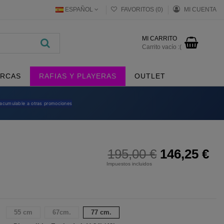
ESPAÑOL
FAVORITOS (
0
)
MI CUENTA
MI CARRITO
Carrito vacío :(
RCAS
RAFIAS Y PLAYERAS
OUTLET
 acumulable a otras promociones
195,00 €
146,25 €
Impuestos incluidos
55 cm
67cm.
77 cm.