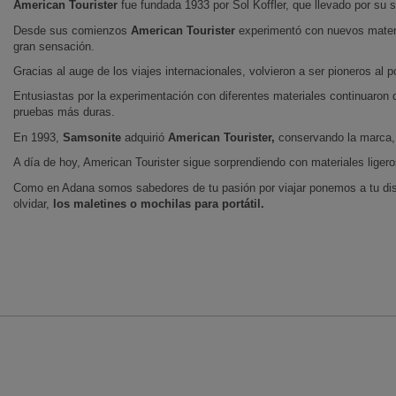
American Tourister
fue fundada 1933 por Sol Koffler, que llevado por su 
Desde sus comienzos
American Tourister
experimentó con nuevos materi
gran sensación.
Gracias al auge de los viajes internacionales, volvieron a ser pioneros al
Entusiastas por la experimentación con diferentes materiales continuaron
pruebas más duras.
En 1993,
Samsonite
adquirió
American Tourister,
conservando la marca,
A día de hoy, American Tourister sigue sorprendiendo con materiales liger
Como en Adana somos sabedores de tu pasión por viajar ponemos a tu disp
olvidar,
los maletines o mochilas para portátil.
INFORMACIÓN
ATENCIÓN A