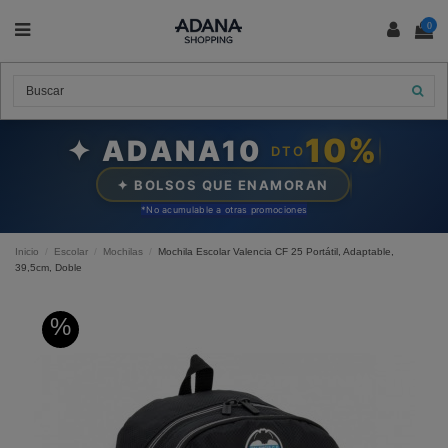
0
10%
✦ ADANA10
DTO
✦ BOLSOS QUE ENAMORAN
*N
o acumulable a otras promociones
Inicio
Escolar
Mochilas
Mochila Escolar Valencia CF 25 Portátil, Adaptable,
39,5cm, Doble
%