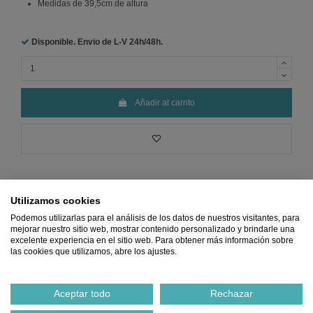
Medidas de 39,5cm de altura
Disponible. Envio de L-V
24h/48h.
Añadir al carrito
Utilizamos cookies
Podemos utilizarlas para el análisis de los datos de nuestros visitantes, para
mejorar nuestro sitio web, mostrar contenido personalizado y brindarle una
Precio
MÍNIMO
Pago 100%
Envio
GRATIS
Devoluciones
excelente experiencia en el sitio web. Para obtener más información sobre
Garantizado
SEGURO
desde 45€
GRATIS
las cookies que utilizamos, abre los ajustes.
Ref.
585695U
Aceptar todo
Rechazar
Descripción