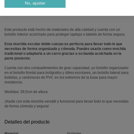
No, ajustar
MOCHILA ESCOLAR VALENCIA CF 25 PORTÁTIL,
ADAPTABLE, 39,5CM, DOBLE
Este producto está hecho de materiales de alta calidad y cuenta con un
bolsillo interior acolchado para proteger laptops o tablets de forma segura.
Esta mochila escolar doble cuerpo es perfecta para llevar todo lo que
necesitas de forma organizada y cómoda. Puedes usarla como mochila
tradicional o adaptarla a un carro gracias a su banda acolchada en la
parte posterior.
Cuenta con dos compartimientos de gran capacidad, un bolsillo organizador
en el bolsillo frontal para bolígrafos y útiles escolares, un bolsillo lateral para
botellas, y cantoneras de PVC en los extremos de la base para mayor
resistencia.
Medidas: 39,5cm de altura.
¡Hazte con esta mochila versátil y funcional para llevar todo lo que necesitas
de forma cómoda y segura!
Detalles del producto
Material
Poliéster