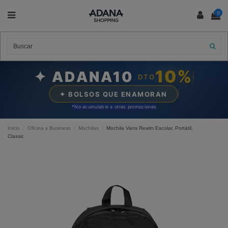
0
10%
✦ ADANA10
DTO
✦ BOLSOS QUE ENAMORAN
*N
o acumulable a otras promociones
Inicio
Oficina y Business
Mochilas
Mochila Vans Realm Escolar, Portátil,
Classic