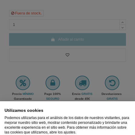
Fuera de stock.
Añadir al carrito
Precio
MÍNIMO
Pago 100%
Envio
GRATIS
Devoluciones
Garantizado
SEGURO
desde 45€
GRATIS
Ref.
2563698000007
Utilizamos cookies
Podemos utilizarlas para el análisis de los datos de nuestros visitantes, para
mejorar nuestro sitio web, mostrar contenido personalizado y brindarle una
excelente experiencia en el sitio web. Para obtener más información sobre
Notificarme cuando esté disponible
las cookies que utilizamos, abre los ajustes.