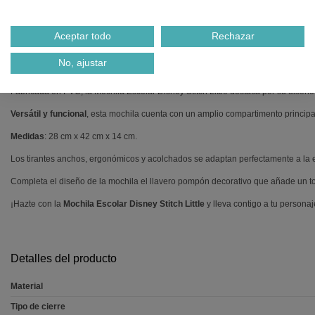
Descripción
Aceptar todo
Rechazar
No, ajustar
MOCHILA ESCOLAR DISNEY STITCH LITTLE ADAPTABLE
Fabricada en PVC, la Mochila Escolar Disney Stitch Little destaca por su diseño 
Versátil y funcional
, esta mochila cuenta con un amplio compartimento principal
Medidas
: 28 cm x 42 cm x 14 cm.
Los tirantes anchos, ergonómicos y acolchados se adaptan perfectamente a la e
Completa el diseño de la mochila el llavero pompón decorativo que añade un t
¡Hazte con la
Mochila Escolar Disney Stitch Little
y lleva contigo a tu personaj
Detalles del producto
Material
Tipo de cierre