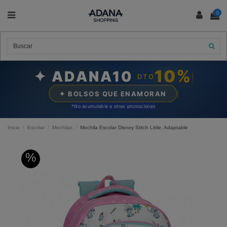
0
10%
✦ ADANA10
DTO
✦ BOLSOS QUE ENAMORAN
*N
o acumulable a otras promociones
Inicio
Escolar
Mochilas
Mochila Escolar Disney Stitch Little, Adaptable
%