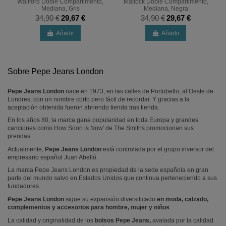
Waltford Doble Compartimento,
Matlock Doble Compartimento,
Mediana, Gris
Mediana, Negra
34,90 €
29,67 €
34,90 €
29,67 €
Añadir
Añadir
Sobre Pepe Jeans London
Pepe Jeans London
nace en 1973, en las calles de Portobello, al Oeste de
Londres, con un nombre corto pero fácil de recordar. Y gracias a la
aceptación obtenida fueron abriendo tienda tras tienda.
En los años 80, la marca gana popularidad en toda Europa y grandes
canciones como How Soon is Now' de The Smiths promocionan sus
prendas.
Actualmente,
Pepe Jeans London
está controlada por el grupo inversor del
empresario español Juan Abelló.
La marca Pepe Jeans London es propiedad de la sede española en gran
parte del mundo salvo en Estados Unidos que continua perteneciendo a sus
fundadores.
Pepe Jeans London
sigue su expansión diversificado
en moda, calzado,
complementos y accesorios para hombre, mujer y niños
.
La calidad y originalidad de los
bolsos Pepe Jeans,
avalada por la calidad