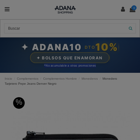
0
10%
✦ ADANA10
DTO
✦ BOLSOS QUE ENAMORAN
*N
o acumulable a otras promociones
Inicio
Complementos
Complementos Hombre
Monederos
Monedero
Tarjetero Pepe Jeans Denver Negro
%