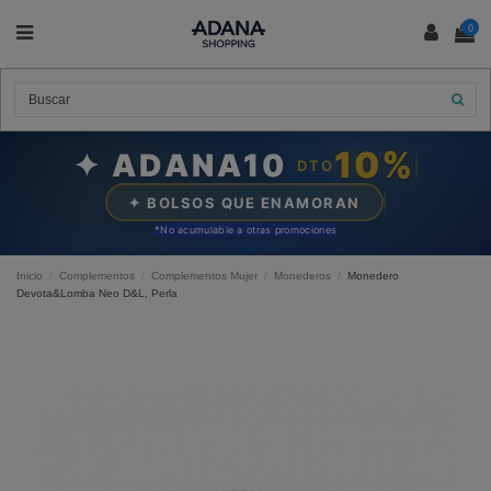
0
10%
✦ ADANA10
DTO
✦ BOLSOS QUE ENAMORAN
*N
o acumulable a otras promociones
Inicio
Complementos
Complementos Mujer
Monederos
Monedero
Devota&Lomba Neo D&L, Perla