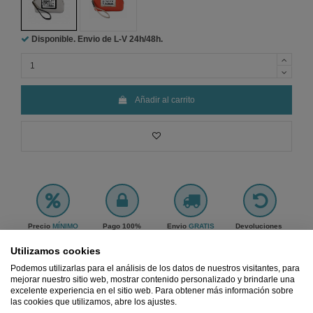
Disponible. Envio de L-V
24h/48h.
Añadir al carrito
Precio
MÍNIMO
Pago 100%
Envio
GRATIS
Devoluciones
Garantizado
SEGURO
desde 45€
GRATIS
Utilizamos cookies
Ref.
2750926400009
Podemos utilizarlas para el análisis de los datos de nuestros visitantes, para
mejorar nuestro sitio web, mostrar contenido personalizado y brindarle una
excelente experiencia en el sitio web. Para obtener más información sobre
las cookies que utilizamos, abre los ajustes.
Descripción