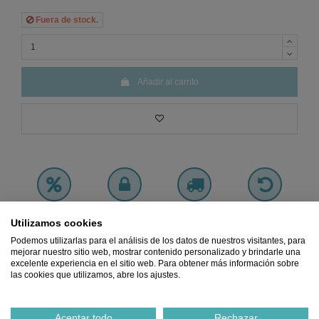
Fuera de stock.
Añadir al carrito
Precio
MÍNIMO
Pago 100%
Envio
GRATIS
Devoluciones
Utilizamos cookies
Garantizado
SEGURO
desde 45€
GRATIS
Podemos utilizarlas para el análisis de los datos de nuestros visitantes, para
Ref.
2730041600003
mejorar nuestro sitio web, mostrar contenido personalizado y brindarle una
excelente experiencia en el sitio web. Para obtener más información sobre
las cookies que utilizamos, abre los ajustes.
Notificarme cuando esté disponible
Aceptar todo
Rechazar