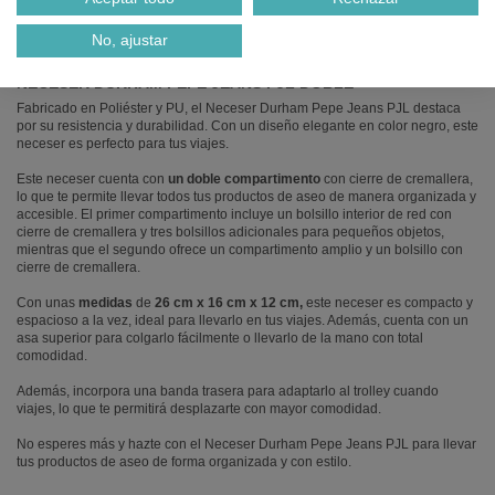
Descripción
No, ajustar
NECESER DURHAM PEPE JEANS PJL DOBLE
Fabricado en Poliéster y PU, el Neceser Durham Pepe Jeans PJL destaca
por su resistencia y durabilidad. Con un diseño elegante en color negro, este
neceser es perfecto para tus viajes.
Este neceser cuenta con
un doble compartimento
con cierre de cremallera,
lo que te permite llevar todos tus productos de aseo de manera organizada y
accesible. El primer compartimento incluye un bolsillo interior de red con
cierre de cremallera y tres bolsillos adicionales para pequeños objetos,
mientras que el segundo ofrece un compartimento amplio y un bolsillo con
cierre de cremallera.
Con unas
medidas
de
26 cm x 16 cm x 12 cm,
este neceser es compacto y
espacioso a la vez, ideal para llevarlo en tus viajes. Además, cuenta con un
asa superior para colgarlo fácilmente o llevarlo de la mano con total
comodidad.
Además, incorpora una banda trasera para adaptarlo al trolley cuando
viajes, lo que te permitirá desplazarte con mayor comodidad.
No esperes más y hazte con el Neceser Durham Pepe Jeans PJL para llevar
tus productos de aseo de forma organizada y con estilo.