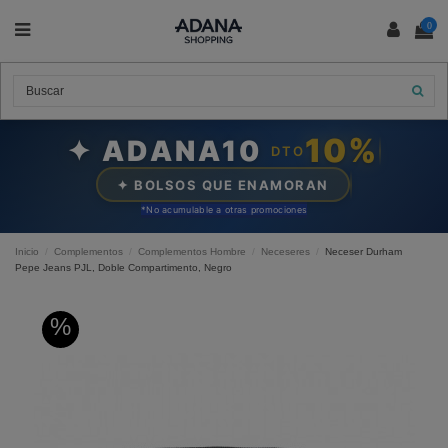
0
10%
✦ ADANA10
DTO
✦ BOLSOS QUE ENAMORAN
*N
o acumulable a otras promociones
Inicio
Complementos
Complementos Hombre
Neceseres
Neceser Durham
Pepe Jeans PJL, Doble Compartimento, Negro
%