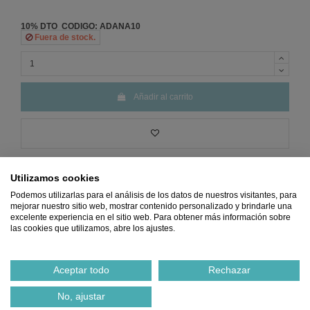
10% DTO CODIGO: ADANA10
Fuera de stock.
Añadir al carrito
Utilizamos cookies
Podemos utilizarlas para el análisis de los datos de nuestros visitantes, para
mejorar nuestro sitio web, mostrar contenido personalizado y brindarle una
excelente experiencia en el sitio web. Para obtener más información sobre
Precio
MÍNIMO
Pago 100%
Envio
GRATIS
Devoluciones
las cookies que utilizamos, abre los ajustes.
Garantizado
SEGURO
desde 45€
GRATIS
Ref.
341746MF
Aceptar todo
Rechazar
No, ajustar
Notificarme cuando esté disponible