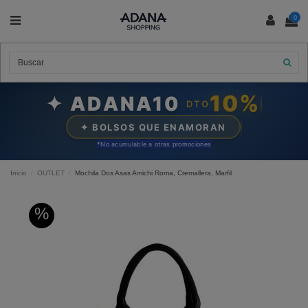
0
10%
✦ ADANA10
DTO
✦ BOLSOS QUE ENAMORAN
*N
o acumulable a otras promociones
Inicio
OUTLET
Mochila Dos Asas Amichi Roma, Cremallera, Marfil
%