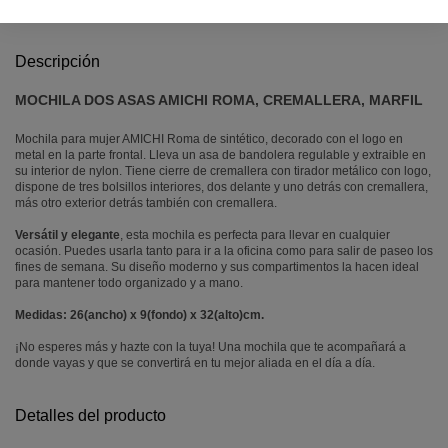
Descripción
MOCHILA DOS ASAS AMICHI ROMA, CREMALLERA, MARFIL
Mochila para mujer AMICHI Roma de sintético, decorado con el logo en
metal en la parte frontal. Lleva un asa de bandolera regulable y extraible en
su interior de nylon. Tiene cierre de cremallera con tirador metálico con logo,
dispone de tres bolsillos interiores, dos delante y uno detrás con cremallera,
más otro exterior detrás también con cremallera.
Versátil y elegante
, esta mochila es perfecta para llevar en cualquier
ocasión. Puedes usarla tanto para ir a la oficina como para salir de paseo los
fines de semana. Su diseño moderno y sus compartimentos la hacen ideal
para mantener todo organizado y a mano.
Medidas: 26(ancho) x 9(fondo) x 32(alto)cm.
¡No esperes más y hazte con la tuya! Una mochila que te acompañará a
donde vayas y que se convertirá en tu mejor aliada en el día a día.
Detalles del producto