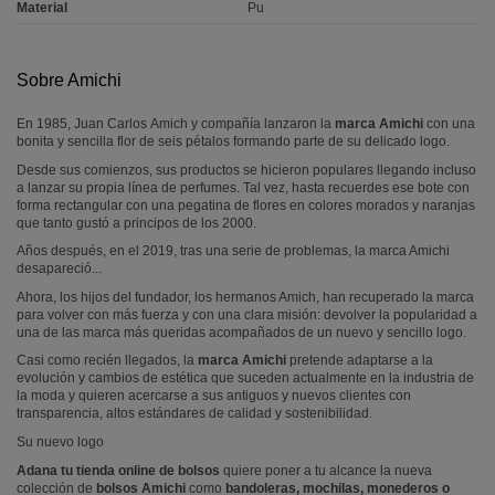
Material
Pu
Sobre Amichi
En 1985, Juan Carlos Amich y compañía lanzaron la
marca Amichi
con una
bonita y sencilla flor de seis pétalos formando parte de su delicado logo.
Desde sus comienzos, sus productos se hicieron populares llegando incluso
a lanzar su propia línea de perfumes. Tal vez, hasta recuerdes ese bote con
forma rectangular con una pegatina de flores en colores morados y naranjas
que tanto gustó a principos de los 2000.
Años después, en el 2019, tras una serie de problemas, la marca Amichi
desapareció...
Ahora, los hijos del fundador, los hermanos Amich, han recuperado la marca
para volver con más fuerza y con una clara misión: devolver la popularidad a
una de las marca más queridas acompañados de un nuevo y sencillo logo.
Casi como recién llegados, la
marca Amichi
pretende adaptarse a la
evolución y cambios de estética que suceden actualmente en la industria de
la moda y quieren acercarse a sus antiguos y nuevos clientes con
transparencia, altos estándares de calidad y sostenibilidad.
Su nuevo logo
Adana tu tienda online de bolsos
quiere poner a tu alcance la nueva
colección de
bolsos Amichi
como
bandoleras, mochilas, monederos o