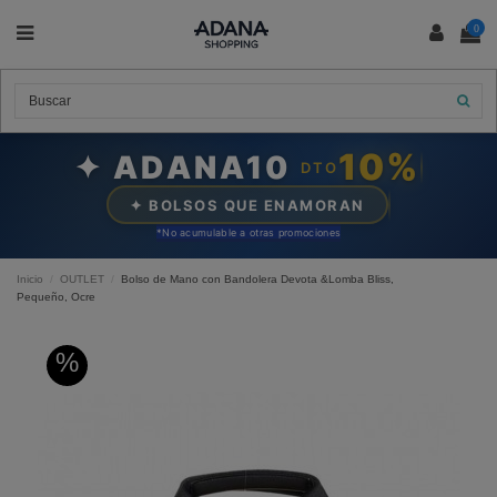
0
10%
✦ ADANA10
DTO
✦ BOLSOS QUE ENAMORAN
*N
o acumulable a otras promociones
Inicio
OUTLET
Bolso de Mano con Bandolera Devota &Lomba Bliss,
Pequeño, Ocre
%