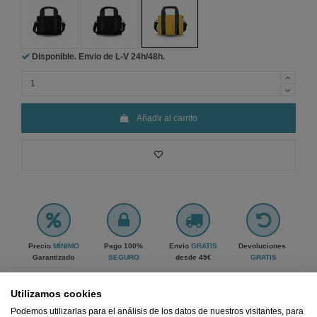
Disponible. Envio de L-V
24h/48h.
Añadir al carrito
Precio
MÍNIMO
Pago 100%
Envio
GRATIS
Devoluciones
Garantizado
SEGURO
desde 45€
GRATIS
Ref.
354047OC
Utilizamos cookies
Podemos utilizarlas para el análisis de los datos de nuestros visitantes, para