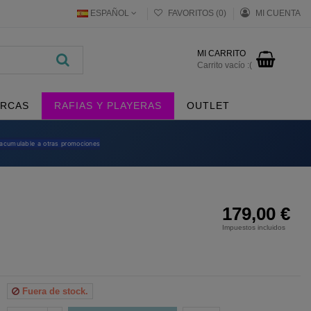
ESPAÑOL
FAVORITOS (
0
)
MI CUENTA
MI CARRITO
Carrito vacío :(
RCAS
RAFIAS Y PLAYERAS
OUTLET
 acumulable a otras promociones
179,00 €
Impuestos incluidos
Fuera de stock.