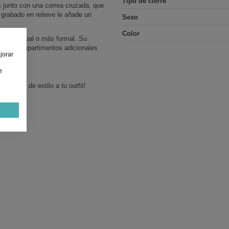
Tipo de cierre
s junto con una correa cruzada, que
grabado en relieve le añade un
Sexo
Color
ya sea casual o más formal. Su
a con compartimentos adicionales
jorar
e
n toque de estilo a tu outfit!