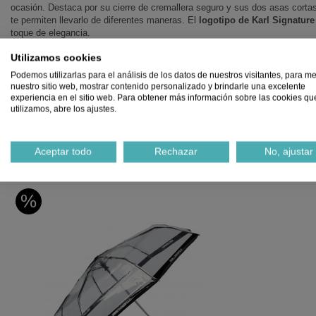
ocasión. Destaca por su cierre de cremallera seguro y sus dos asas corta
te permiten llevarlo de diferentes maneras. El
logotipo de Karl Signature
toque de elegancia.
Versátil
y
funcional
, este bolso es ideal para completar cualquier look, 
Utilizamos cookies
tamaño compacto lo hace perfecto para llevar lo esencial. Además, cuent
Podemos utilizarlas para el análisis de los datos de nuestros visitantes, para me
tanto en su interior como en el exterior para mantener todo en orden.
nuestro sitio web, mostrar contenido personalizado y brindarle una excelente
experiencia en el sitio web. Para obtener más información sobre las cookies qu
Medidas: 18x15x11 cm.
utilizamos, abre los ajustes.
¡No esperes más y hazte con este bolso tote de Karl Lagerfeld para añadir u
Aceptar todo
Rechazar
No, ajustar
Productos relacionados
%