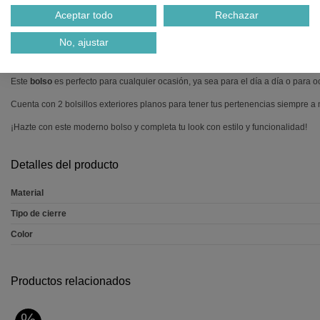
Descripción
Aceptar todo
Rechazar
No, ajustar
BOLSO DE MANO MEDIANO BANDOLERA CITY EMPIRE SOFT 
Bolso
city mediano
de la colección
Empire Soft
de nylon reciclado en color neg
Este
bolso
es perfecto para cualquier ocasión, ya sea para el día a día o para o
Cuenta con 2 bolsillos exteriores planos para tener tus pertenencias siempre a
¡Hazte con este moderno bolso y completa tu look con estilo y funcionalidad!
Detalles del producto
Material
Tipo de cierre
Color
Productos relacionados
%