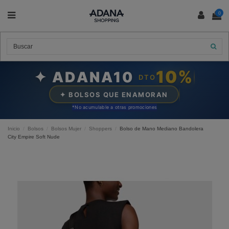
0
10%
✦ ADANA10
DTO
✦ BOLSOS QUE ENAMORAN
*N
o acumulable a otras promociones
Inicio
Bolsos
Bolsos Mujer
Shoppers
Bolso de Mano Mediano Bandolera
City Empire Soft Nude