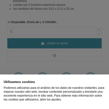
bandolera.
cuenta con 2 bolsillos exteriores planos
las medidas del bolso son 10,5 x 31,5 x 20 cm.
Disponible. Envio de L-V
24h/48h.
Añadir al carrito
Utilizamos cookies
Precio
MÍNIMO
Pago 100%
Envio
GRATIS
Devoluciones
Podemos utilizarlas para el análisis de los datos de nuestros visitantes, para
Garantizado
SEGURO
desde 45€
GRATIS
mejorar nuestro sitio web, mostrar contenido personalizado y brindarle una
excelente experiencia en el sitio web. Para obtener más información sobre
las cookies que utilizamos, abre los ajustes.
Ref.
362164DN