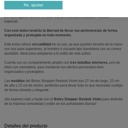
No, ajustar
BOLSO SHOPPER REEBOK VIOLET, LILA
Fabricado en resistente poliéster, el
Bolso Shopper Reebok Violet
destaca
por su elegante diseño en color lila, perfecto para cualquier ocasión
especial.
Con este bolso tendrás la libertad de llevar tus pertenencias de forma
organizada y protegida en todo momento.
Este bolso ofrece
versatilidad
en su uso, ya que puedes llevarlo de la mano
con sus asas superiores, al hombro o cruzado tipo bandolera con su correa
ajustable. Ideal para adaptarse a tu estilo de vida activo.
Cuenta con un compartimento amplio con
tres bolsillos interiores,
uno de
ellos con cremallera, para mantener tus efectos personales bien
organizados y protegidos.
Las
medidas
del Bolso Shopper Reebok Violet son 27 cm de largo, 22 cm
de alto y 15 cm de ancho, perfectas para llevar todo lo que necesitas contigo
de forma cómoda y elegante.
¡No esperes más y hazte con el
Bolso Shopper Reebok Violet
para disfrutar
de la máxima comodidad y estilo en tus actividades diarias!
Detalles del producto