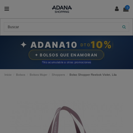
0
10%
✦ ADANA10
DTO
✦ BOLSOS QUE ENAMORAN
*N
o acumulable a otras promociones
Inicio
Bolsos
Bolsos Mujer
Shoppers
Bolso Shopper Reebok Violet, Lila