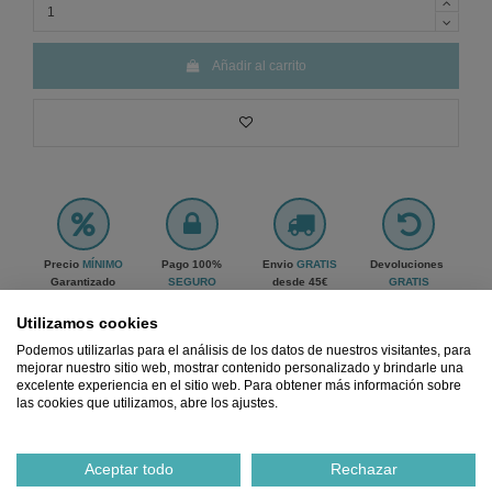
Añadir al carrito
Precio
MÍNIMO
Pago 100%
Envio
GRATIS
Devoluciones
Garantizado
SEGURO
desde 45€
GRATIS
Ref.
2159847900016
Utilizamos cookies
Podemos utilizarlas para el análisis de los datos de nuestros visitantes, para
mejorar nuestro sitio web, mostrar contenido personalizado y brindarle una
excelente experiencia en el sitio web. Para obtener más información sobre
Notificarme cuando esté disponible
las cookies que utilizamos, abre los ajustes.
Aceptar todo
Rechazar
Descripción