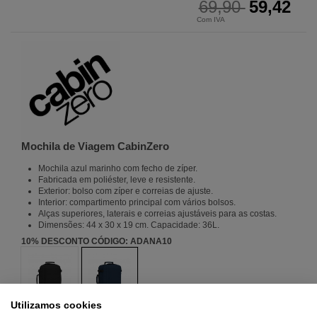
69,90
59,42
Com IVA
Mochila de Viagem CabinZero
Mochila azul marinho com fecho de zíper.
Fabricada em poliéster, leve e resistente.
Exterior: bolso com zíper e correias de ajuste.
Interior: compartimento principal com vários bolsos.
Alças superiores, laterais e correias ajustáveis para as costas.
Dimensões: 44 x 30 x 19 cm. Capacidade: 36L.
10% DESCONTO CÓDIGO: ADANA10
Negro
Azul
Utilizamos cookies