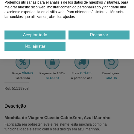
Podemos utilizarlas para el análisis de los datos de nuestros visitantes, para
mejorar nuestro sitio web, mostrar contenido personalizado y brindarle una
excelente experiencia en el sitio web. Para obtener más información sobre
las cookies que utilizamos, abre los ajustes.
Adicionar ao carrinho
Aceptar todo
Rechazar
No, ajustar
Preço
MÍNIMO
Pagamento 100%
Frete
GRÁTIS
Devoluções
Garantido
SEGURO
a partir de 45€
GRÁTIS
Ref.
51119308
Descrição
Mochila de Viagem Classic CabinZero, Azul Marinho
Fabricada em poliéster leve e resistente, esta mochila combina
funcionalidade e estilo com o seu design em azul marinho.