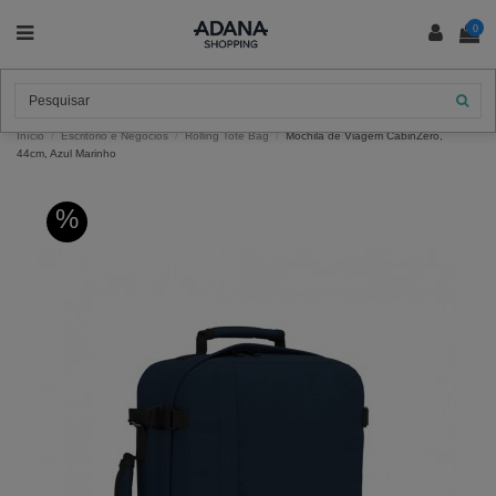
0
Início
Escritório e Negócios
Rolling Tote Bag
Mochila de Viagem CabinZero,
44cm, Azul Marinho
%