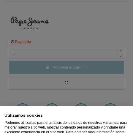
Esgotado
Adicionar ao carrinho
Utilizamos cookies
Preço
MÍNIMO
Pagamento 100%
Frete
GRÁTIS
Devoluções
Podemos utilizarlas para el análisis de los datos de nuestros visitantes, para
Garantido
SEGURO
a partir de 45€
GRÁTIS
mejorar nuestro sitio web, mostrar contenido personalizado y brindarle una
excelente experiencia en el sitio web. Para obtener más información sobre