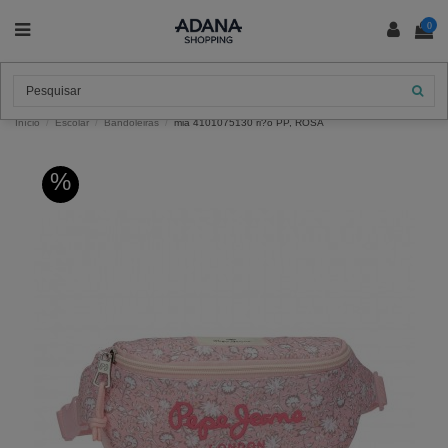
0
Início
Escolar
Bandoleiras
mia 4101075130 ri?o PP, ROSA
%