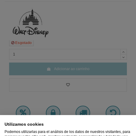
Esgotado
Adicionar ao carrinho
Utilizamos cookies
Preço
MÍNIMO
Pagamento 100%
Frete
GRÁTIS
Devoluções
Garantido
SEGURO
a partir de 45€
GRÁTIS
Podemos utilizarlas para el análisis de los datos de nuestros visitantes, para