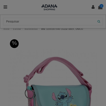
0
Início
Escolar
Bandoleiras
little 3200397040 cruzar stitch, UNICO
%