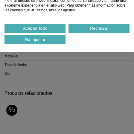
mejorar nuestro sitio web, mostrar contenido personalizado y brindarle una
Ref.
2391948600000
excelente experiencia en el sitio web. Para obtener más información sobre
las cookies que utilizamos, abre los ajustes.
Notificar-me quando estiver disponível
Aceptar todo
Rechazar
No, ajustar
Dados do produto
Material
Tipo de fecho
Cor
Produtos relacionados
%