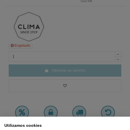
Com IVA
Esgotado
Adicionar ao carrinho
Preço
MÍNIMO
Pagamento 100%
Frete
GRÁTIS
Devoluções
Utilizamos cookies
Garantido
SEGURO
a partir de 45€
GRÁTIS