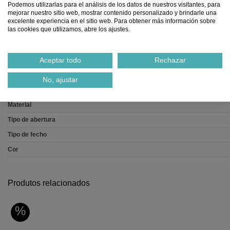
Podemos utilizarlas para el análisis de los datos de nuestros visitantes, para
mejorar nuestro sitio web, mostrar contenido personalizado y brindarle una
Ref.
590537G7
excelente experiencia en el sitio web. Para obtener más información sobre
las cookies que utilizamos, abre los ajustes.
Notificar-me quando estiver disponível
Aceptar todo
Rechazar
No, ajustar
Dados do produto
Material
Tipo de abertura
Tipo de fecho
Cor
Produtos relacionados
%