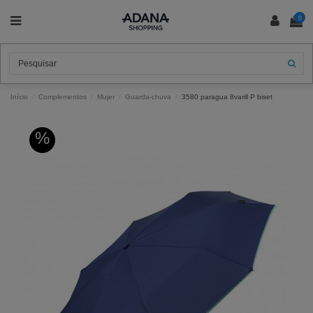
0
Início
Complementos
Mujer
Guarda-chuva
3580 paragua 8varill P biset
%