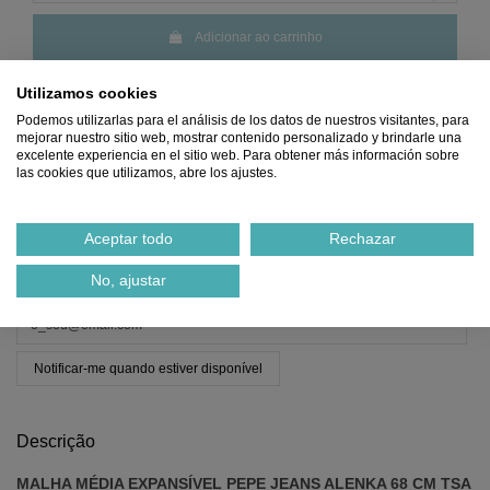
Adicionar ao carrinho
Utilizamos cookies
Podemos utilizarlas para el análisis de los datos de nuestros visitantes, para
mejorar nuestro sitio web, mostrar contenido personalizado y brindarle una
excelente experiencia en el sitio web. Para obtener más información sobre
las cookies que utilizamos, abre los ajustes.
Preço
MÍNIMO
Pagamento 100%
Frete
GRÁTIS
Devoluções
Aceptar todo
Rechazar
Garantido
SEGURO
a partir de 45€
GRÁTIS
No, ajustar
Ref.
61169997
Notificar-me quando estiver disponível
Descrição
MALHA MÉDIA EXPANSÍVEL PEPE JEANS ALENKA 68 CM TSA