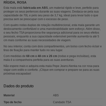
RÍGIDA, ROSA
Esta mala está
fabricada em ABS
, um material rígido e leve, perfeito para
proteger os seus pertences durante as suas viagens. Destaca-se pela sua
capacidade de 70L e pelo seu peso de 3,7 kg, ideal para levar tudo o que
precisa sem se preocupar com o excesso de peso.
Com quatro rodas duplas de rotação multidirecional, esta mala garante um
deslocamento confortável e uma manobrabilidade sem esforço. Além disso,
o seu fecho TSA proporciona-lhe segurança adicional para os seus efeitos
pessoais, enquanto a sua capacidade extensível permite aumentá-la até 5
cm mais conforme as suas necessidades de viagem.
No seu interior, conta com dois compartimentos, um bolso com fecho éclair e
tiras de fixação para manter tudo no seu lugar.
Com medidas de
68 cm x 48 cm x 26 cm
(rodas e pega incluídas), esta
mala é a companheira perfeita para as suas aventuras.
Não espere mais e adquira esta mala Pepe Jeans Alenka na cor rosa para
viajar com estilo e conforto. ¡Clique em comprar e prepare-se para as suas
próximas escapadas!
Dados do produto
Material
ABS
Tipo de fecho
Candado TSA