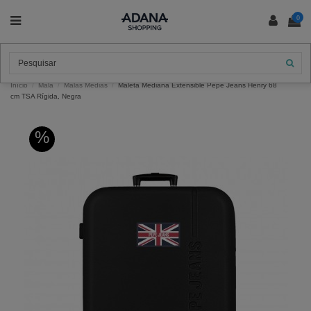
0
Início
Mala
Malas Médias
Maleta Mediana Extensible Pepe Jeans Henry 68
cm TSA Rígida, Negra
%