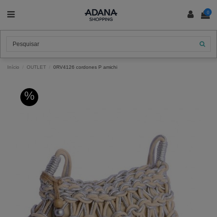
0
Início
OUTLET
0RV4126 cordones P amichi
%