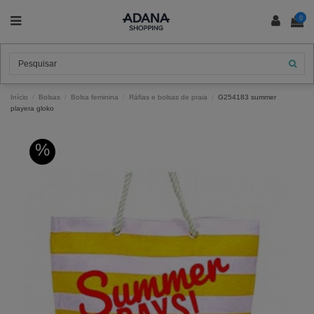
0
Início
Bolsas
Bolsa feminina
Ráfias e bolsas de praia
G254183 summer
playera gloko
%