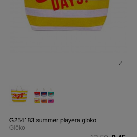
G254183 summer playera gloko
Glöko