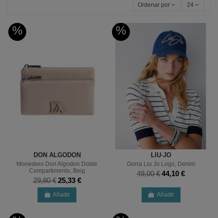
Ordenar por
24
%
%
DON ALGODON
LIU·JO
Monedero Don Algodon Doble
Gorra Liu Jo Logo, Denim
Compartimento, Beig
49,00 €
44,10 €
29,80 €
25,33 €
Añadir
Añadir