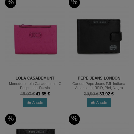
%
%
LOLA CASADEMUNT
PEPE JEANS LONDON
Monedero Lola Casademunt LC
Cartera Pepe Jeans PJL Indiana
Pespuntes, Fucsia
Americana, RFID, Piel, Negro
49,00 €
41,65 €
39,90 €
33,92 €
Añadir
Añadir
%
%