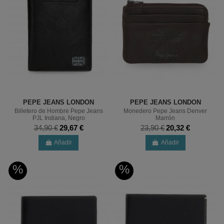
PEPE JEANS LONDON
PEPE JEANS LONDON
Billetero de Hombre Pepe Jeans
Monedero Pepe Jeans Denver
PJL Indiana, Negro
Marrón
34,90 €
29,67 €
23,90 €
20,32 €
Añadir
Añadir
%
%