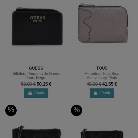
GUESS
TOUS
Billetera Pequeña de Guess
Monedero Tous Bear
Jane, Negro
Anniversary, Plata
59,00 €
50,15 €
49,00 €
41,65 €
Añadir
Añadir
%
%