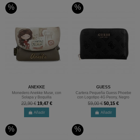
%
%
ANEKKE
GUESS
Monedero Anekke Muse, con
Cartera Pequeña Guess Phoebe
Solapa y Boquilla
con Logotipo 4G Peony, Negro
22,90 €
19,47 €
59,00 €
50,15 €
Añadir
Añadir
%
%