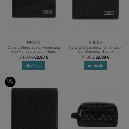
GUESS
GUESS
Cartera Guess Boston Americana
Cartera Guess Boston Americana
Con Monedero, Logo, Negro
Con Monedero, Negro
74,00 €
62,90 €
74,00 €
62,90 €
Añadir
Añadir
%