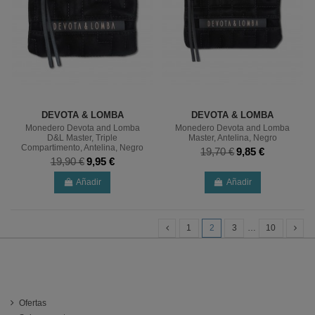
DEVOTA & LOMBA
DEVOTA & LOMBA
Monedero Devota and Lomba
Monedero Devota and Lomba
D&L Master, Triple
Master, Antelina, Negro
Compartimento, Antelina, Negro
19,70 €
9,85 €
19,90 €
9,95 €
Añadir
Añadir
1
2
3
…
10
INFORMACIÓN
Ofertas