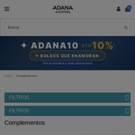
0
10%
✦ ADANA10
DTO
✦ BOLSOS QUE ENAMORAN
*N
o acumulable a otras promociones
Inicio
Complementos
FILTROS
FILTROS
Complementos