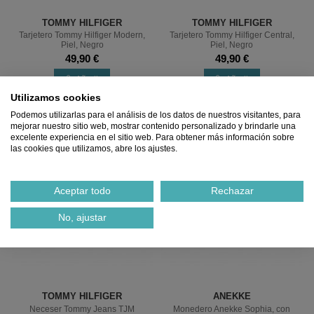
TOMMY HILFIGER
TOMMY HILFIGER
Tarjetero Tommy Hilfiger Modern,
Tarjetero Tommy Hilfiger Central,
Piel, Negro
Piel, Negro
49,90 €
49,90 €
Añadir
Añadir
Utilizamos cookies
%
%
Podemos utilizarlas para el análisis de los datos de nuestros visitantes, para
mejorar nuestro sitio web, mostrar contenido personalizado y brindarle una
excelente experiencia en el sitio web. Para obtener más información sobre
las cookies que utilizamos, abre los ajustes.
Aceptar todo
Rechazar
No, ajustar
TOMMY HILFIGER
ANEKKE
Neceser Tommy Jeans TJM
Monedero Anekke Sophia, con