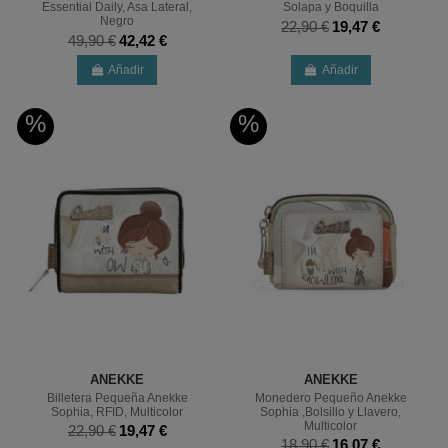
Essential Daily, Asa Lateral,
Solapa y Boquilla
Negro
22,90 €
19,47 €
49,90 €
42,42 €
Añadir
Añadir
%
%
ANEKKE
ANEKKE
Billetera Pequeña Anekke
Monedero Pequeño Anekke
Sophia, RFID, Multicolor
Sophia ,Bolsillo y Llavero,
Multicolor
22,90 €
19,47 €
18,90 €
16,07 €