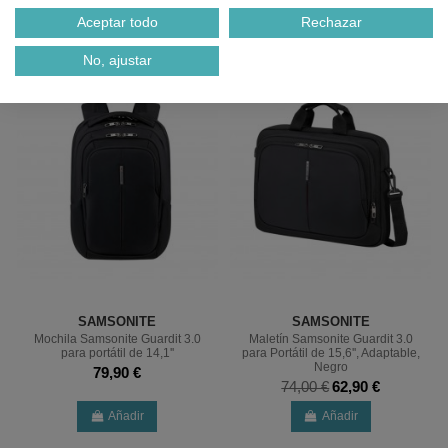
Añadir
Añadir
Aceptar todo
Rechazar
%
No, ajustar
SAMSONITE
SAMSONITE
Mochila Samsonite Guardit 3.0
Maletín Samsonite Guardit 3.0
para portátil de 14,1''
para Portátil de 15,6'', Adaptable,
Negro
79,90 €
74,00 €
62,90 €
Añadir
Añadir