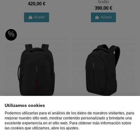
Grafito
420,00 €
390,00 €
Añadir
Añadir
%
Utilizamos cookies
Podemos utilizarlas para el análisis de los datos de nuestros visitantes, para
SAMSONITE
SAMSONITE
mejorar nuestro sitio web, mostrar contenido personalizado y brindarle una
Mochila De Viaje
Mochila Samsonite Guardit 3.0
excelente experiencia en el sitio web. Para obtener más información sobre
Samsonite,Portátil, Guardit 3.0
para portátil de 15,6'', Negra
las cookies que utilizamos, abre los ajustes.
Underseater 15.6´´
84,90 €
89,00 €
75,65 €