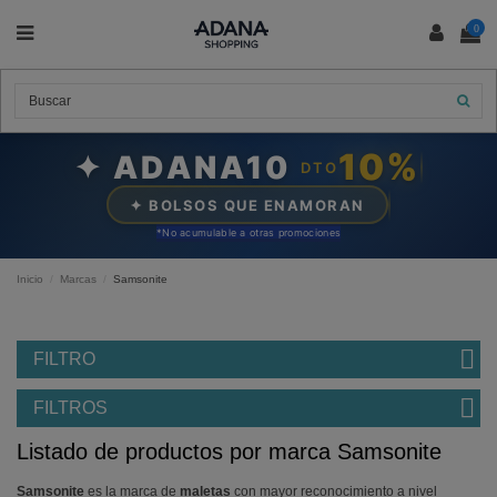
0
10%
✦ ADANA10
DTO
✦ BOLSOS QUE ENAMORAN
*N
o acumulable a otras promociones
Inicio
Marcas
Samsonite
FILTRO
FILTROS
Listado de productos por marca Samsonite
Samsonite
es la marca de
maletas
con mayor reconocimiento a nivel