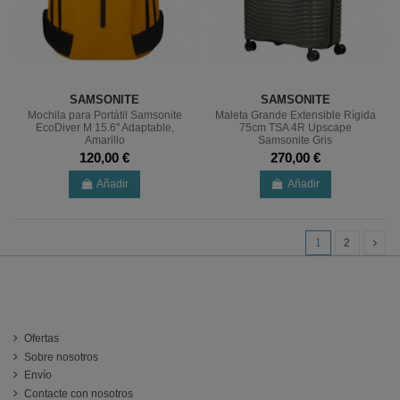
SAMSONITE
SAMSONITE
Mochila para Portátil Samsonite
Maleta Grande Extensible Rígida
EcoDiver M 15.6" Adaptable,
75cm TSA 4R Upscape
Amarillo
Samsonite Gris
120,00 €
270,00 €
Añadir
Añadir
1
2
INFORMACIÓN
Ofertas
Sobre nosotros
Envío
Contacte con nosotros