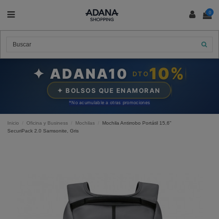
0
10%
✦ ADANA10
DTO
✦ BOLSOS QUE ENAMORAN
*N
o acumulable a otras promociones
Inicio
Oficina y Business
Mochilas
Mochila Antirrobo Portátil 15,6"
SecuriPack 2.0 Samsonite, Gris