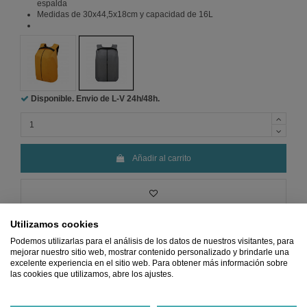
espalda
Medidas de 30x44,5x18cm y capacidad de 16L
Amarillo
Gris
Disponible. Envio de L-V
24h/48h.
Añadir al carrito
Utilizamos cookies
Podemos utilizarlas para el análisis de los datos de nuestros visitantes, para
mejorar nuestro sitio web, mostrar contenido personalizado y brindarle una
excelente experiencia en el sitio web. Para obtener más información sobre
las cookies que utilizamos, abre los ajustes.
Precio
MÍNIMO
Pago 100%
Envio
GRATIS
Devoluciones
Garantizado
SEGURO
desde 45€
GRATIS