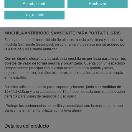
Aceptar todo
Rechazar
Ref.
511194-30
No, ajustar
Descripción
MOCHILA ANTIRROBO SAMSONITE PARA PORTÁTIL GRIS
Fabricada en poliéster reciclado de alta resistencia a la rotura y al corte, la
mochila Samsonite Securipack en color amarillo destaca por su
acceso por
la espalda
y su sistema antirrobo.
Con un diseño elegante y actual, esta mochila es perfecta para llevar tus
objetos de valor de forma segura y organizada.
Cuenta con un espacioso
compartimento principal con división acolchada para portátil y tablet,
organizador interno, bolsillos exteriores con cremallera y sistema de copia
en la espalda.
Bolsillos adicionales en la parte superior y trasera, junto con
medidas de
30x44,5x18cm
y una capacidad de 16L, hacen de esta mochila la elección
perfecta para viajes de negocios o uso diario.
¡Protege tus pertenencias con estilo y comodidad con la mochila antirrobo
Samsonite en amarillo! ¡Hazte con la tuya ahora!
Detalles del producto