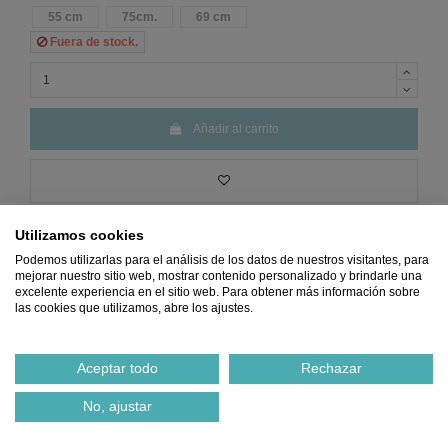
55 cm
75cm.
69 cm
Fuera de stock.
Añadir al carrito
Utilizamos cookies
Podemos utilizarlas para el análisis de los datos de nuestros visitantes, para
mejorar nuestro sitio web, mostrar contenido personalizado y brindarle una
excelente experiencia en el sitio web. Para obtener más información sobre
las cookies que utilizamos, abre los ajustes.
Precio
MÍNIMO
Pago 100%
Envio
GRATIS
Devoluciones
Garantizado
SEGURO
desde 45€
GRATIS
Ref.
61168679
Aceptar todo
Rechazar
No, ajustar
Notificarme cuando esté disponible