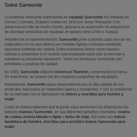
Sobre Samsonite
La empresa fabricante especialista en
equipaje Samsonite
fue fundada en
Denver, Colorado, Estados Unidos en 1910 por Jesse Shwayder. Con
presencia en más de medio mundo, gracias a su expansión vía adquisición
de diversas compañías de equipaje en países como Chile o Turquía.
Amantes de la experimentación,
Samsonite
pone a prueba cada uno de los
materiales con los que fabrica sus maletas rígidas o blandas mediante
rigurosos controles de calidad. Estos exámenes tienen como objetivo
evaluar y comprobar si el modelo está preparado para salir al mercado y
mantener su excelente reputación. Todos los productos Samsonite son
sometidos a pruebas de calidad.
En 1993,
Samsonite
adquirió
American Tourister,
conservando la marca.
De esta forma, se unieron las dos mayores compañías de equipajes.
Actualmente,
Samsonite
sigue sorprendiendo por la alta calidad de sus
productos, fabricados en materiales ligeros y resistentes. Y con la ampliación
de su mercado con la fabricación de
bolsos y mochilas para hombre y
mujer
.
Como en Adana sabemos que te gusta viajar ponemos a tu disposición las
mejores
maletas Samsonite
, en sus diferentes tamaños y formatos:
maleta
de cabina, maleta
blanda o rígida
o
bolsa de viaje.
Así como sus
bolsos
bandolera de hombre, mochilas para portátil o bolsos Samsonite para
mujer
.