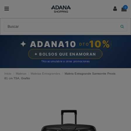
0
10%
✦ ADANA10
DTO
✦ BOLSOS QUE ENAMORAN
*N
o acumulable a otras promociones
Inicio
Maletas
Maletas Extragrandes
Maleta Extragrande Samsonite Proxis
81 cm TSA, Grafito