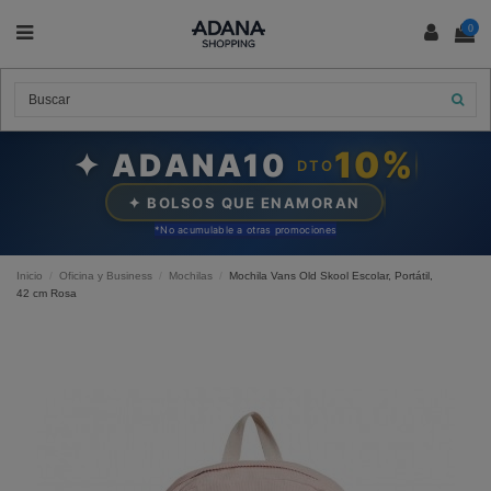
0
10%
✦ ADANA10
DTO
✦ BOLSOS QUE ENAMORAN
*N
o acumulable a otras promociones
Inicio
Oficina y Business
Mochilas
Mochila Vans Old Skool Escolar, Portátil,
42 cm Rosa