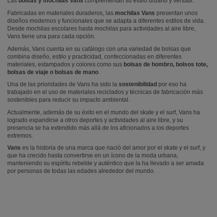
Las
bolsas y mochilas Vans
complementan su estilo urbano y versátil.
Fabricadas en materiales duraderos, las
mochilas Vans
presentan unos
diseños modernos y funcionales que se adapta a diferentes estilos de vida.
Desde mochilas escolares hasta mochilas para actividades al aire libre,
Vans tiene una para cada opción.
Además, Vans cuenta en su catálogo con una variedad de bolsas que
combina diseño, estilo y practicidad, confeccionadas en diferentes
materiales, estampados y colores como sus
bolsas de hombro, bolsos tote,
bolsas de viaje o bolsas de mano
.
Una de las prioridades de Vans ha sido la
sostenibilidad
por eso ha
trabajado en el uso de materiales reciclados y técnicas de fabricación más
sostenibles para reducir su impacto ambiental.
Actualmente, además de su éxito en el mundo del skate y el surf, Vans ha
logrado expandirse a otros deportes y actividades al aire libre, y su
presencia se ha extendido más allá de los aficionados a los deportes
extremos.
Vans
es la historia de una marca que nació del amor por el skate y el surf, y
que ha crecido hasta convertirse en un ícono de la moda urbana,
manteniendo su espíritu rebelde y auténtico que la ha llevado a ser amada
por personas de todas las edades alrededor del mundo.