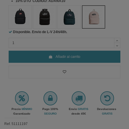
10% DTO CODIGO: ADANA10
Negro
Negro
Verde
Rosa
Disponible. Envio de L-V
24h/48h.
Añadir al carrito
Precio
MÍNIMO
Pago 100%
Envio
GRATIS
Devoluciones
Garantizado
SEGURO
desde 45€
GRATIS
Ref.
51111197