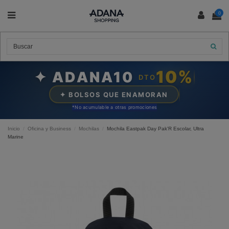
0
10%
✦ ADANA10
DTO
✦ BOLSOS QUE ENAMORAN
*N
o acumulable a otras promociones
Inicio
Oficina y Business
Mochilas
Mochila Eastpak Day Pak'R Escolar, Ultra
Marine