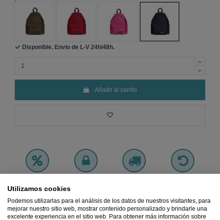
Marrón
Rojo
Rosa
Azul Marino
Disponible. Envio de L-V
24h/48h.
Añadir al carrito
Precio
MÍNIMO
Pago 100%
Envio
GRATIS
Devoluciones
Garantizado
SEGURO
desde 45€
GRATIS
Utilizamos cookies
Podemos utilizarlas para el análisis de los datos de nuestros visitantes, para
Ref.
51120308
mejorar nuestro sitio web, mostrar contenido personalizado y brindarle una
excelente experiencia en el sitio web. Para obtener más información sobre