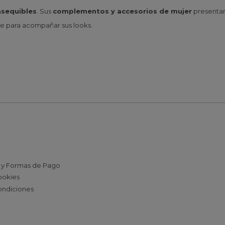
asequibles
. Sus
complementos y accesorios de mujer
presentan
nte para acompañar sus looks.
AL CLIENTE
 y Formas de Pago
cookies
ondiciones