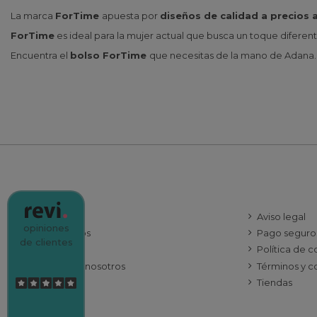
La marca
ForTime
apuesta por
diseños de calidad a precios 
ForTime
es ideal para la mujer actual que busca un toque difere
Encuentra el
bolso ForTime
que necesitas de la mano de Adana.
INFORMACIÓN
ATENCIÓN 
Ofertas
Aviso legal
opiniones
Sobre nosotros
Pago seguro
de clientes
Envío
Política de 
Contacte con nosotros
Términos y c
Mapa del sitio
Tiendas
Follow us