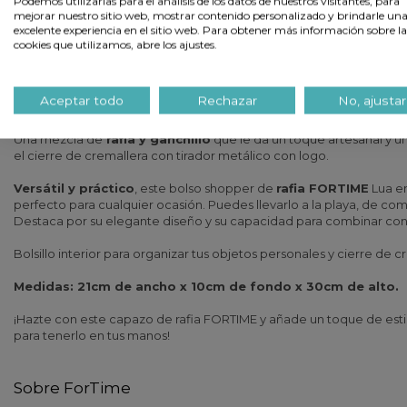
Podemos utilizarlas para el análisis de los datos de nuestros visitantes, para
mejorar nuestro sitio web, mostrar contenido personalizado y brindarle un
excelente experiencia en el sitio web. Para obtener más información sobre la
cookies que utilizamos, abre los ajustes.
Descripción
Aceptar todo
Rechazar
No, ajustar
CAPAZO DE RAFIA FORTIME GANCHILLO, SHOPPER D
Una mezcla de
rafia y ganchillo
que le da un toque artesanal y ún
el cierre de cremallera con tirador metálico con logo.
Versátil y práctico
, este bolso shopper de
rafia FORTIME
Lua en
perfecto para cualquier ocasión. Puedes llevarlo a la playa, de com
Destaca por su elegante diseño y su capacidad para combinar con d
Bolsillo interior para organizar tus objetos personales y cierre de
Medidas: 21cm de ancho x 10cm de fondo x 30cm de alto.
¡Hazte con este capazo de rafia FORTIME y añade un toque de estil
para tenerlo en tus manos!
Sobre ForTime