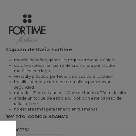
Capazo de Rafia Fortime
mezcla de rafia y ganchillo, toque artesanal y único
detalle especial en cierre de cremallera con tirador
metálico con logo
versátil y práctico, perfecto para cualquier ocasión
bolsillo interior y cierre de cremallera para mayor
seguridad
medidas: 21cm de ancho x 10cm de fondo x 30cm de alto
añade un toque de estilo a tu look con este capazo de
rafia fortime
no esperes más para tenerlo en tus manos
10% DTO CODIGO: ADANA10
Ref.
47083350