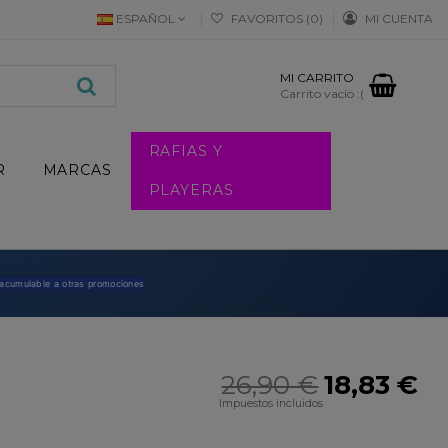
ESPAÑOL
FAVORITOS (
0
)
MI CUENTA
MI CARRITO
Carrito vacío :(
RAFIAS Y
R
MARCAS
PLAYERAS
 acumulable a otras promociones
26,90 €
18,83 €
Impuestos incluidos