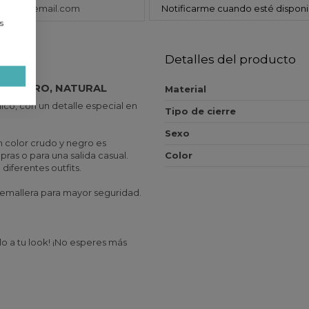
Notificarme cuando esté disponi
a
s
Detalles del producto
E HOMBRO, NATURAL
Material
ico, con un detalle especial en
Tipo de cierre
Sexo
 color crudo y negro es
pras o para una salida casual.
Color
iferentes outfits.
 cremallera para mayor seguridad.
o a tu look! ¡No esperes más