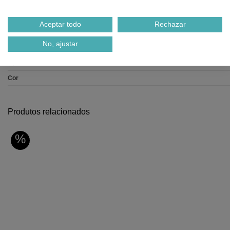
Aceptar todo
Rechazar
Dados do produto
No, ajustar
Material
Tipo de fecho
Cor
Produtos relacionados
%