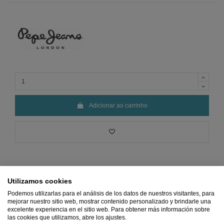
Adicionar ao carrinho
Utilizamos cookies
Podemos utilizarlas para el análisis de los datos de nuestros visitantes, para
Preço
MÍNIMO
Pagamento 100%
Frete
GRÁTIS
Devoluções
mejorar nuestro sitio web, mostrar contenido personalizado y brindarle una
Garantido
SEGURO
a partir de 45€
GRÁTIS
excelente experiencia en el sitio web. Para obtener más información sobre
las cookies que utilizamos, abre los ajustes.
Ref.
2560459800005