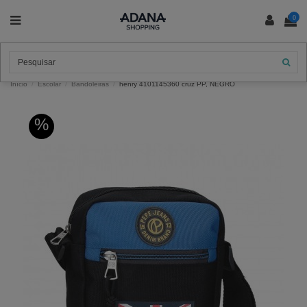
0
Início
Escolar
Bandoleiras
henry 4101145360 cruz PP, NEGRO
%