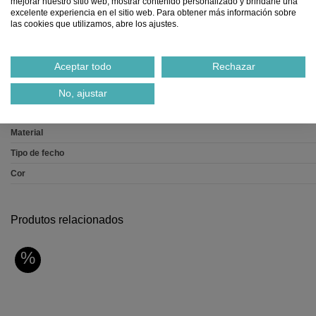
mejorar nuestro sitio web, mostrar contenido personalizado y brindarle una
Ref.
2575385300000
excelente experiencia en el sitio web. Para obtener más información sobre
las cookies que utilizamos, abre los ajustes.
Notificar-me quando estiver disponível
Aceptar todo
Rechazar
No, ajustar
Dados do produto
Material
Tipo de fecho
Cor
Produtos relacionados
%