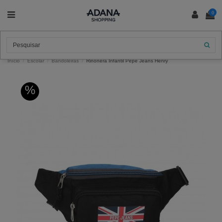
0
Início
Escolar
Bandoleiras
Riñonera Infantil Pepe Jeans Henry
%