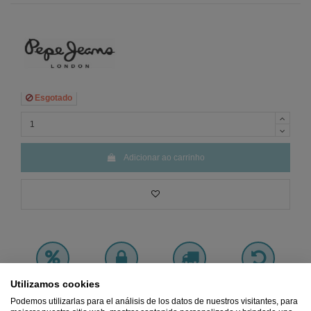
Esgotado
Adicionar ao carrinho
Utilizamos cookies
Preço
MÍNIMO
Pagamento 100%
Frete
GRÁTIS
Devoluções
Garantido
SEGURO
a partir de 45€
GRÁTIS
Podemos utilizarlas para el análisis de los datos de nuestros visitantes, para